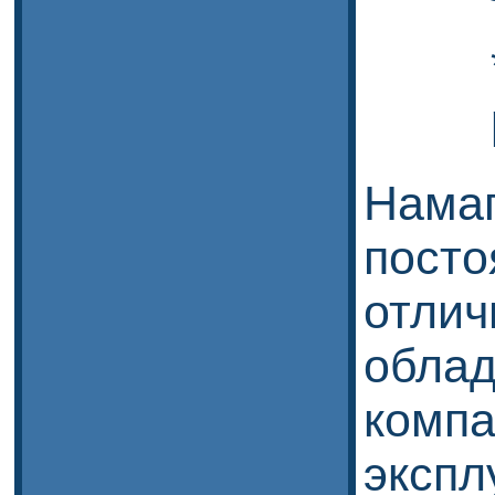
Нама
пост
отлич
обла
ком
экспл