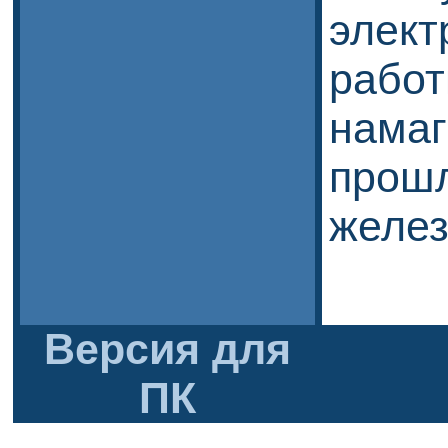
элек
раб
нама
прош
желез
Версия для
ПК