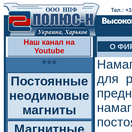
Наш канал на
О ФИ
Youtube
***
Нама
для р
Постоянные
пре
неодимовые
нама
магниты
пост
Магнитные