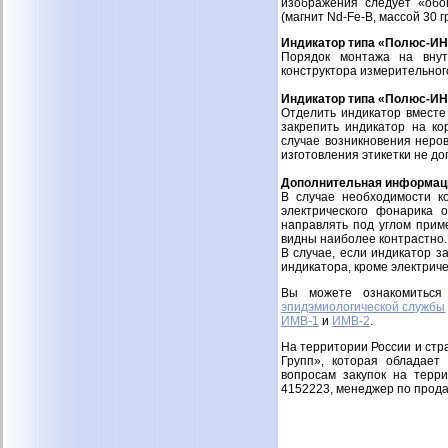
изображения следует «обо
(магнит Nd-Fe-B, массой 30 
Индикатор типа «Полюс-ИН
Порядок монтажа на внут
конструктора измерительног
Индикатор типа «Полюс-ИН
Отделить индикатор вместе
закрепить индикатор на ко
случае возникновения неров
изготовления этикетки не до
Дополнительная информац
В случае необходимости к
электрического фонарика о
направлять под углом приме
видны наиболее контрастно.
В случае, если индикатор з
индикатора, кроме электрич
Вы можете ознакомитьс
эпидэмиологической службы
ИМВ-1
и
ИМВ-2
.
На территории России и ст
Групп», которая обладает
вопросам закупок на терри
4152223, менеджер по прод