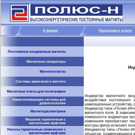
О фирме
Продукция и услуги
Постоянные неодимовые магниты
Магнитные сепараторы
Ин
Магнитопласты
Системы зажигания и магнето
Магнитные плиты для полиграфии
Индикатор магнитного во
Намагничивающие системы для
воздействия постоянного
дефектоскопии
навигационные устройства, сч
Индикатор типа «Полюс-ИН»
Магнитодиэлектрики
магнитного поля. В зависим
поверхности индикатора пр
Мешалки герметичные с
изменения приобретают при
магнитными муфтами
контуры фигур исчезают пол
Насосы герметичные химические с
Ииндикатор типа «Полюс-ИН»
магнитными муфтами
объектов, подвергающихся 