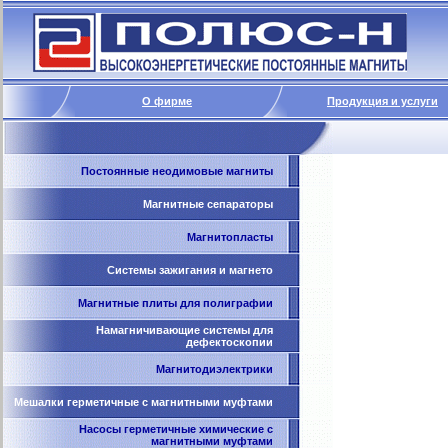
О фирме
Продукция и услуги
Постоянные неодимовые магниты
Магнитные сепараторы
Магнитопласты
Системы зажигания и магнето
Магнитные плиты для полиграфии
Намагничивающие системы для
дефектоскопии
Магнитодиэлектрики
Мешалки герметичные с магнитными муфтами
Насосы герметичные химические с
магнитными муфтами