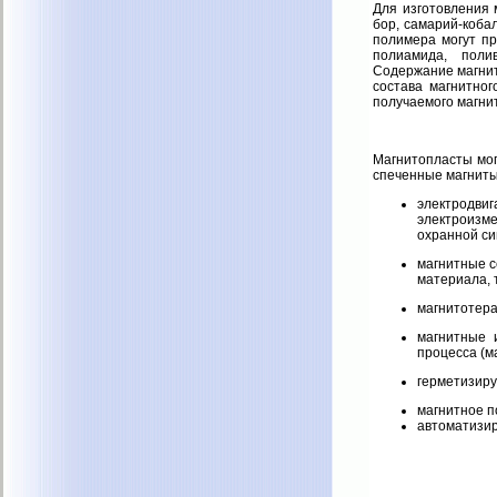
Для изготовления 
бор, самарий-кобал
полимера могут п
полиамида, полив
Содержание магнит
состава магнитно
получаемого магни
Магнитопласты мог
спеченные магниты
электродв
электроизм
охранной си
магнитные с
материала, 
магнитотера
магнитные 
процесса (м
герметизиру
магнитное п
автоматизи