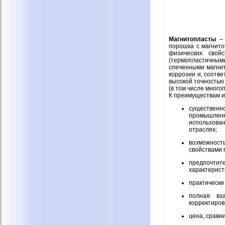
Магнитопласты
– 
порошка с магнито
физических свой
(термопластичны
спеченными магнит
коррозии и, соотв
высокой точностью 
(в том числе много
К преимуществам и
существенн
промышленн
использован
отраслях;
возможност
свойствами
предпочтит
характеристи
практически
полная вза
корректиров
цена, сравн