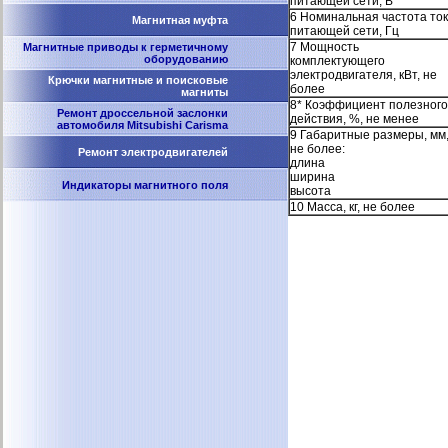
питающей сети, В
6 Номинальная частота то
Магнитная муфта
питающей сети, Гц
7 Мощность
Магнитные приводы к герметичному
оборудованию
комплектующего
электродвигателя, кВт, не
Крючки магнитные и поисковые
более
магниты
8* Коэффициент полезного
Ремонт дроссельной заслонки
действия, %, не менее
автомобиля Mitsubishi Carisma
9 Габаритные размеры, мм
не более:
Ремонт электродвигателей
длина
ширина
Индикаторы магнитного поля
высота
10 Масса, кг, не более