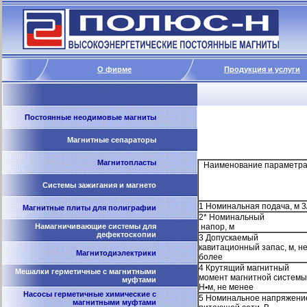
О фирме
Продукция и услуги
Постоянные неодимовые магниты
Магнитные сепараторы
Магнитопласты
Наименование параметр
Системы зажигания и магнето
1 Номинальная подача, м 3
Магнитные плиты для полиграфии
2* Номинальный
Намагничивающие системы для
напор, м
дефектоскопии
3 Допускаемый
кавитационный запас, м, н
Магнитодиэлектрики
более
4 Крутящий магнитный
Мешалки герметичные с магнитными
момент магнитной системы
муфтами
Н
•
м, не менее
Насосы герметичные химические с
5 Номинальное напряжени
магнитными муфтами